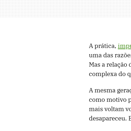
A prática,
impu
uma das razões
Mas a relação 
complexa do q
A mesma geraçã
como motivo pa
mais voltam vo
desapareceu. E