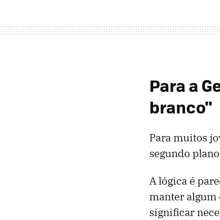
Para a Ge
branco"
Para muitos jo
segundo plano
A lógica é par
manter algum e
significar nec