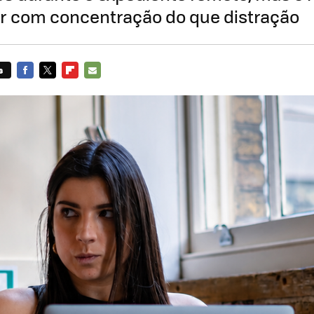
er com concentração do que distração
s
FACEBOOK
TWITTER
FLIPBOARD
E-
MAIL