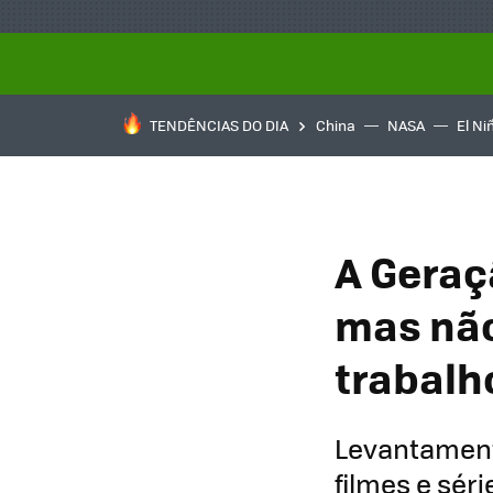
TENDÊNCIAS DO DIA
China
NASA
El Ni
A Geraçã
mas não
trabalh
Levantament
filmes e sér