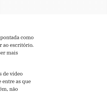
 apontada como
 ao escritório.
ser mais
s de vídeo
e entre as que
rém, não