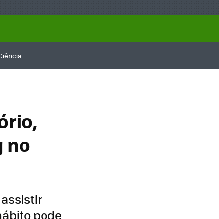
Ciência
ório,
g no
assistir
hábito pode