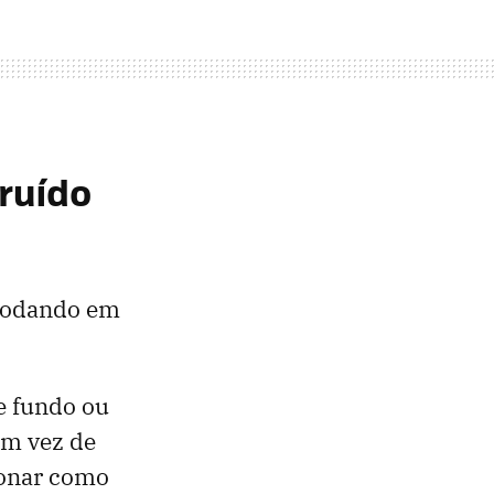
"ruído
 rodando em
e fundo ou
Em vez de
cionar como