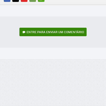
FACEBOOK
TWITTER
FLIPBOARD
E-
WHATSAPP
MAIL
ENTRE PARA ENVIAR UM COMENTÁRIO