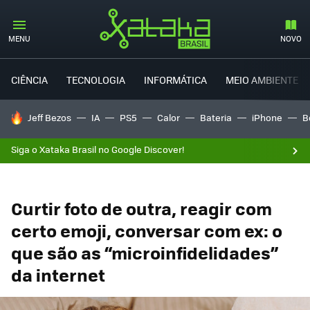
MENU
NOVO
CIÊNCIA
TECNOLOGIA
INFORMÁTICA
MEIO AMBIENTE
TENDÊNCIAS DO DIA
Jeff Bezos
IA
PS5
Calor
Bateria
iPhone
B
Siga o Xataka Brasil no Google Discover!
Curtir foto de outra, reagir com
certo emoji, conversar com ex: o
que são as “microinfidelidades”
da internet