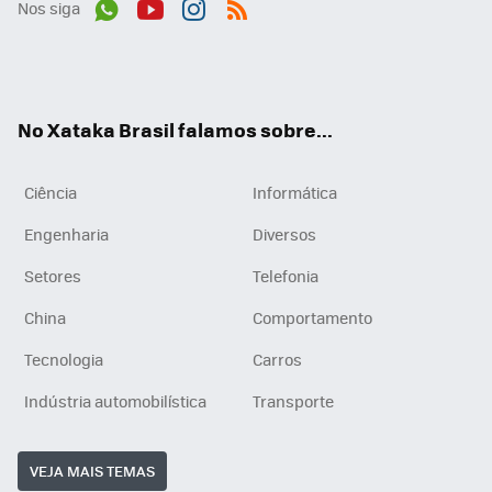
Nos siga
Wh
You
Inst
RSS
ats
tub
agr
App
e
am
No Xataka Brasil falamos sobre...
Ciência
Informática
Engenharia
Diversos
Setores
Telefonia
China
Comportamento
Tecnologia
Carros
Indústria automobilística
Transporte
VEJA MAIS TEMAS