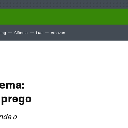
ing
Ciência
Lua
Amazon
lema:
mprego
nda o