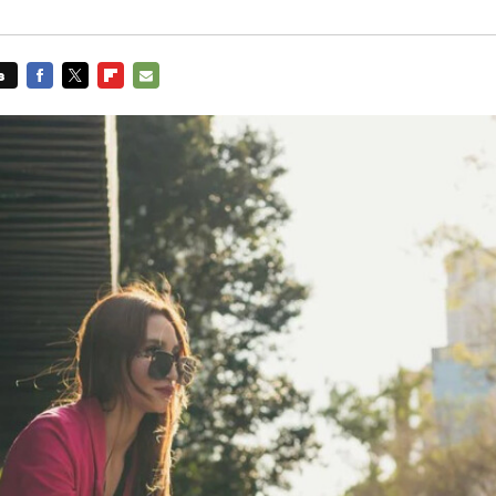
s
FACEBOOK
TWITTER
FLIPBOARD
E-
MAIL