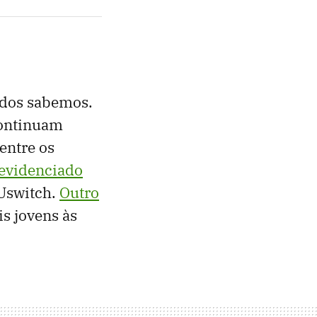
odos sabemos.
continuam
entre os
evidenciado
 Uswitch.
Outro
is jovens às