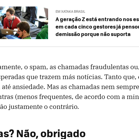
EM XATAKA BRASIL
A geração Z está entrando nos es
em cada cinco gestores já penso
demissão porque não suporta
amente, o spam, as chamadas fraudulentas ou
eradas que trazem más notícias. Tanto que, 
há até ansiedade. Mas as chamadas nem sempr
utras (menos frequentes, de acordo com a mi
são justamente o contrário.
s? Não, obrigado