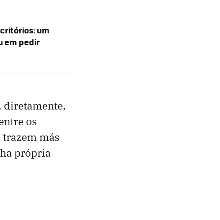
critórios: um
u em pedir
, diretamente,
entre os
e trazem más
nha própria