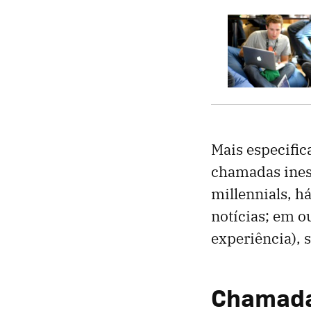
Mais especific
chamadas inesp
millennials, 
notícias; em o
experiência), 
Chamada