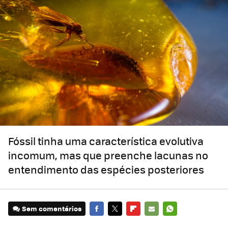
Fóssil tinha uma característica evolutiva
incomum, mas que preenche lacunas no
entendimento das espécies posteriores
Sem comentários
FACEBOOK
TWITTER
FLIPBOARD
E-
WHATSAPP