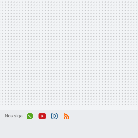
Nos siga
Wh
You
Inst
RSS
ats
tub
agr