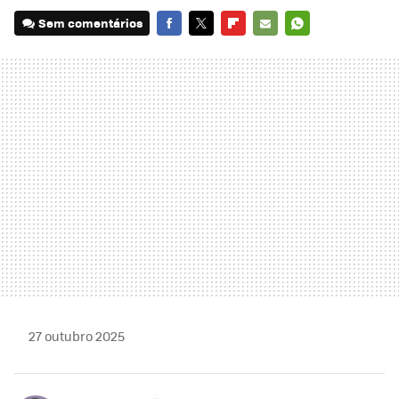
Sem comentários
FACEBOOK
TWITTER
FLIPBOARD
E-
WHATSAPP
MAIL
27 outubro 2025