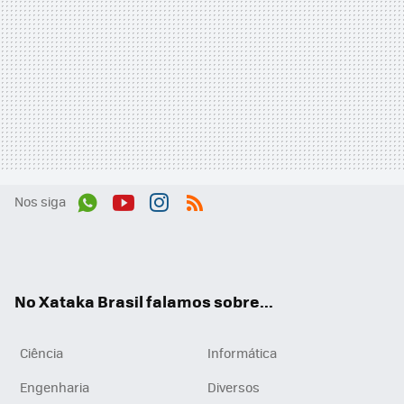
Nos siga
Wh
You
Inst
RSS
ats
tub
agr
App
e
am
No Xataka Brasil falamos sobre...
Ciência
Informática
Engenharia
Diversos