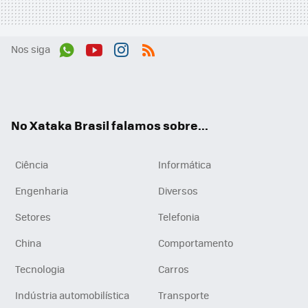
Nos siga
Wh
You
Inst
RSS
ats
tub
agr
App
e
am
No Xataka Brasil falamos sobre...
Ciência
Informática
Engenharia
Diversos
Setores
Telefonia
China
Comportamento
Tecnologia
Carros
Indústria automobilística
Transporte