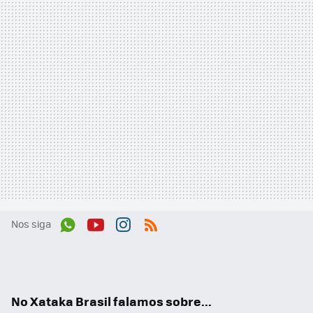
Nos siga
Wh
You
Inst
RSS
ats
tub
agr
App
e
am
No Xataka Brasil falamos sobre...