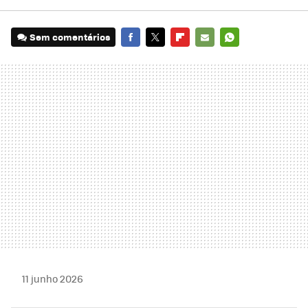
Sem comentários
FACEBOOK
TWITTER
FLIPBOARD
E-
WHATSAPP
MAIL
11 junho 2026