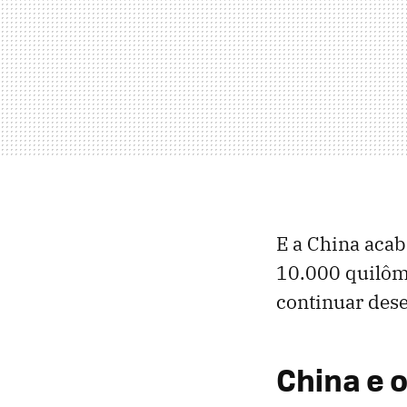
E a China acab
10.000 quilôm
continuar des
China e 