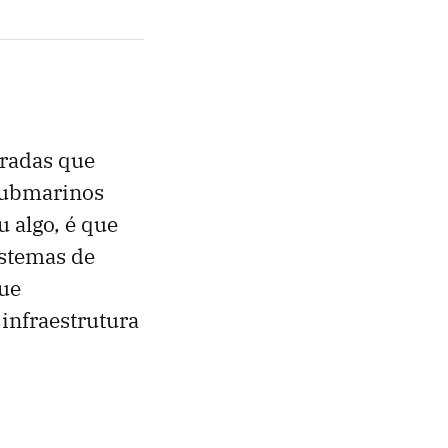
tradas que
submarinos
u algo, é que
istemas de
que
infraestrutura