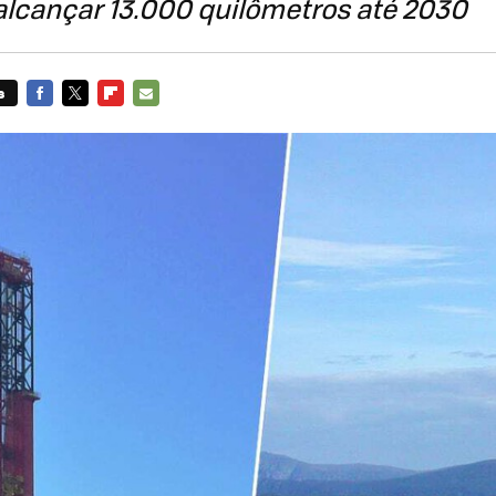
 alcançar 13.000 quilômetros até 2030
s
FACEBOOK
TWITTER
FLIPBOARD
E-
MAIL