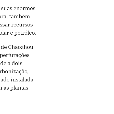
m suas enormes
gora, também
essar recursos
lar e petróleo.
o de Chaozhou
 perfurações
de a dois
arbonização,
dade instalada
 as plantas