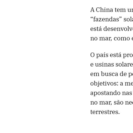
A China tem um
“fazendas” sol
está desenvolv
no mar, como e
O país está p
e usinas solar
em busca de pe
objetivos: a m
apostando nas 
no mar, são ne
terrestres.