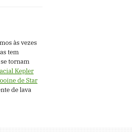
emos às vezes
tas tem
 se tornam
acial Kepler
ooine de Star
nte de lava