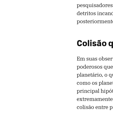
pesquisadores 
detritos incan
posteriorment
Colisão 
Em suas observ
poderosos que
planetário, o 
como os planet
principal hipó
extremamente r
colisão entre 