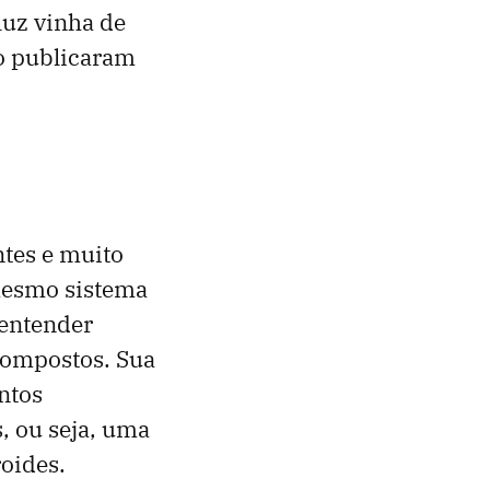
luz vinha de
mo publicaram
ntes e muito
mesmo sistema
 entender
compostos. Sua
ntos
, ou seja, uma
oides.