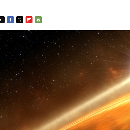
s
FACEBOOK
TWITTER
FLIPBOARD
E-
MAIL