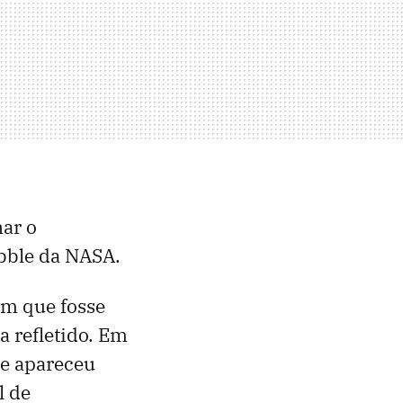
har o
bble da NASA.
am que fosse
a refletido. Em
te apareceu
l de