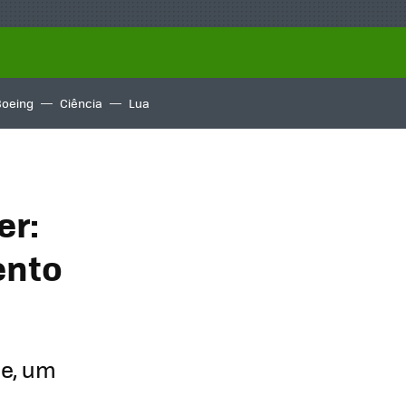
Boeing
Ciência
Lua
er:
ento
de, um