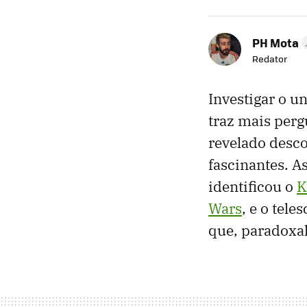
PH Mota
Redator
Investigar o u
traz mais perg
revelado desc
fascinantes. A
identificou o
K
Wars
, e o tel
que, paradoxal