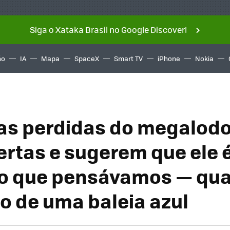
Siga o Xataka Brasil no Google Discover!
ño
IA
Mapa
SpaceX
Smart TV
iPhone
Nokia
as perdidas do megalod
rtas e sugerem que ele 
o que pensávamos — qua
 de uma baleia azul