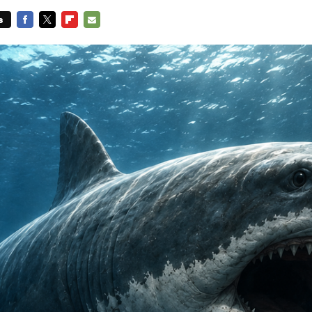
s
FACEBOOK
TWITTER
FLIPBOARD
E-
MAIL