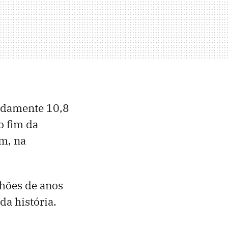
adamente 10,8
o fim da
m, na
lhões de anos
a história.