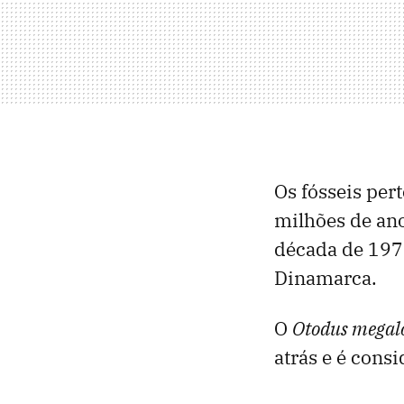
Os fósseis pe
milhões de ano
década de 197
Dinamarca.
O
Otodus megal
atrás e é cons