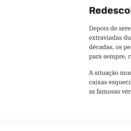
Redesco
Depois de ser
extraviadas d
décadas, os pe
para sempre, re
A situação mu
caixas esquec
as famosas vé