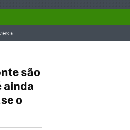
Ciência
onte são
é ainda
se o