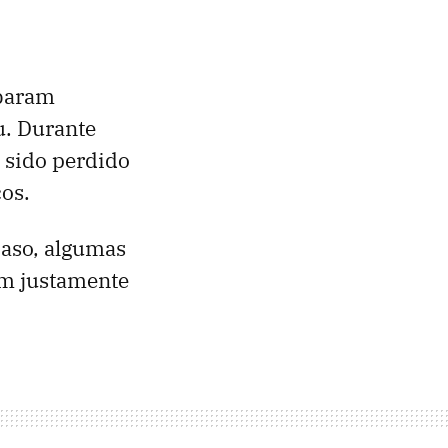
abaram
u. Durante
 sido perdido
cos.
aso, algumas
am justamente