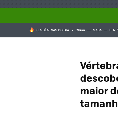
TENDÊNCIAS DO DIA
China
NASA
El Ni
Vértebr
descobe
maior d
tamanho