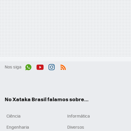
Nos siga
Wh
You
Inst
RSS
ats
tub
agr
App
e
am
No Xataka Brasil falamos sobre...
Ciência
Informática
Engenharia
Diversos