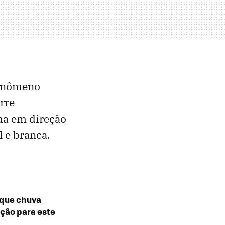
fenômeno
rre
ma em direção
l e branca.
 que chuva
ação para este