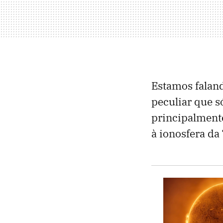
Estamos faland
peculiar que s
principalment
à ionosfera da