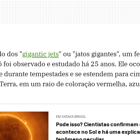
o dos "
gigantic jets
" ou "jatos gigantes", um 
ó foi observado e estudado há 25 anos. Ele oco
e durante tempestades e se estendem para ci
 Terra, em um raio de coloração vermelha, azu
EM XATAKA BRASIL
Pode isso? Cientistas confirmam
acontece no Sol e há uma explic
fenômeno peculiar