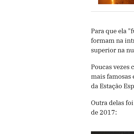
Para que ela "f
formam na intr
superior na n
Poucas vezes 
mais famosas e
da Estação Esp
Outra delas fo
de 2017: