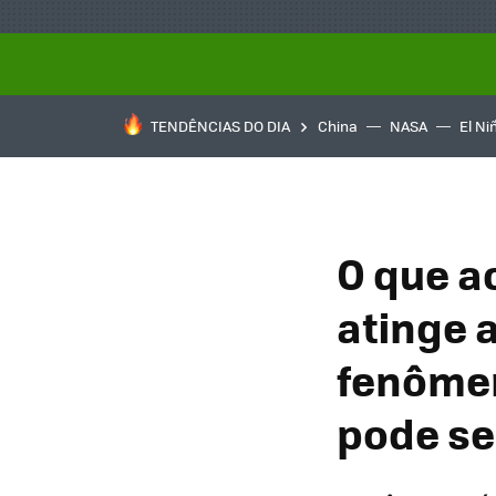
TENDÊNCIAS DO DIA
China
NASA
El Ni
O que a
atinge 
fenômen
pode se