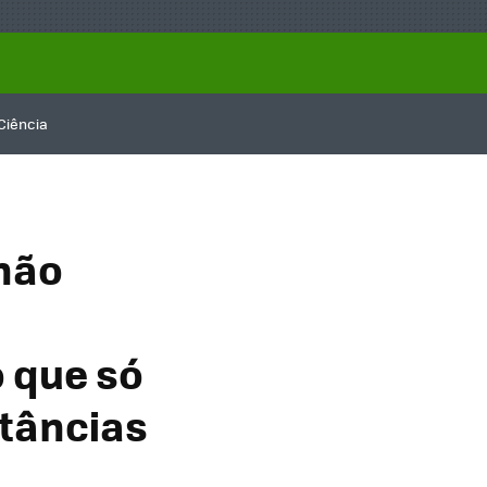
Ciência
não
 que só
stâncias