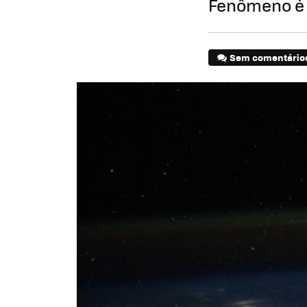
Fenômeno é 
Sem comentário