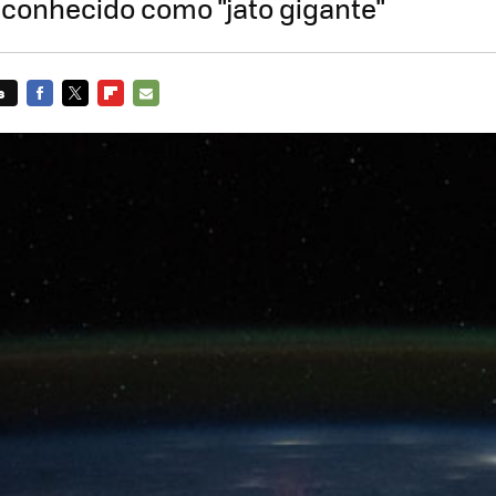
conhecido como "jato gigante"
s
FACEBOOK
TWITTER
FLIPBOARD
E-
MAIL