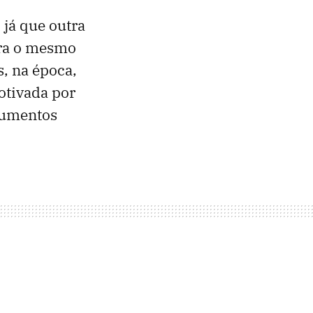
já que outra
ara o mesmo
, na época,
otivada por
gumentos