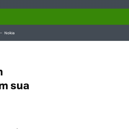
Nokia
m
em sua