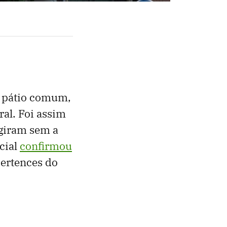
o pátio comum,
ral. Foi assim
agiram sem a
cial
confirmou
pertences do