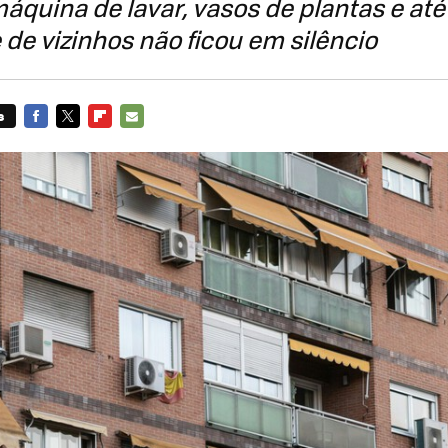
áquina de lavar, vasos de plantas e até
e vizinhos não ficou em silêncio
s
FACEBOOK
TWITTER
FLIPBOARD
E-
MAIL