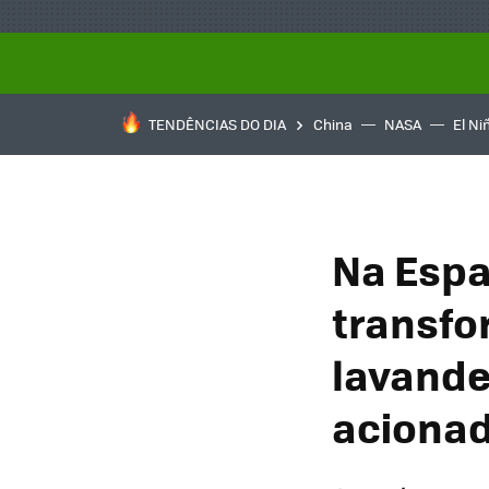
TENDÊNCIAS DO DIA
China
NASA
El Ni
Na Esp
transfo
lavande
acionad