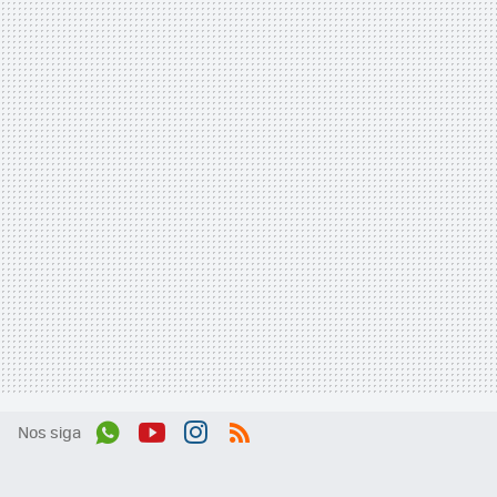
Nos siga
Wh
You
Inst
RSS