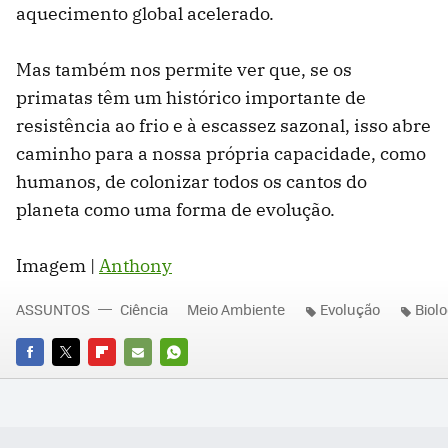
aquecimento global acelerado.
Mas também nos permite ver que, se os
primatas têm um histórico importante de
resistência ao frio e à escassez sazonal, isso abre
caminho para a nossa própria capacidade, como
humanos, de colonizar todos os cantos do
planeta como uma forma de evolução.
Imagem |
Anthony
ASSUNTOS
Ciência
Meio Ambiente
Evolução
Biolo
FACEBOOK
TWITTER
FLIPBOARD
E-
WHATSAPP
MAIL