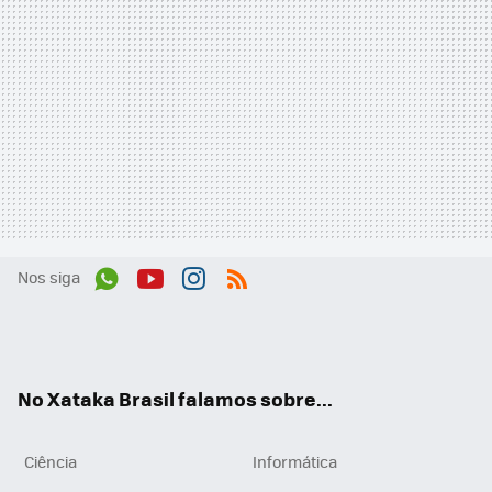
Nos siga
Wh
You
Inst
RSS
ats
tub
agr
App
e
am
No Xataka Brasil falamos sobre...
Ciência
Informática