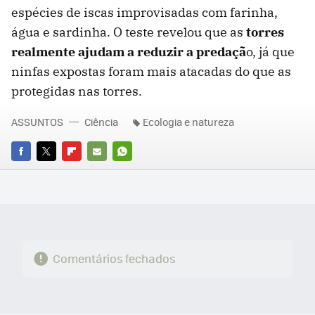
espécies de iscas improvisadas com farinha,
água e sardinha. O teste revelou que as
torres
realmente ajudam a reduzir a predaçã
o, já que
ninfas expostas foram mais atacadas do que as
protegidas nas torres.
ASSUNTOS
Ciência
Ecologia e natureza
FACEBOOK
TWITTER
FLIPBOARD
E-
WHATSAPP
MAIL
Comentários fechados