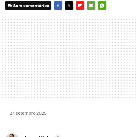
Sem comentários
FACEBOOK
TWITTER
FLIPBOARD
E-
WHATSAPP
MAIL
24 setembro 2025