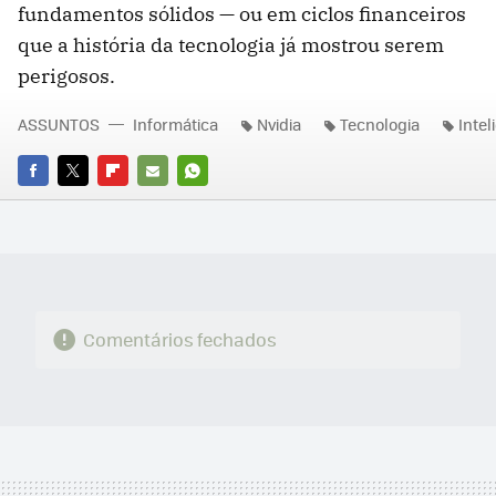
fundamentos sólidos — ou em ciclos financeiros
que a história da tecnologia já mostrou serem
perigosos.
ASSUNTOS
Informática
Nvidia
Tecnologia
Intel
FACEBOOK
TWITTER
FLIPBOARD
E-
WHATSAPP
MAIL
Comentários fechados