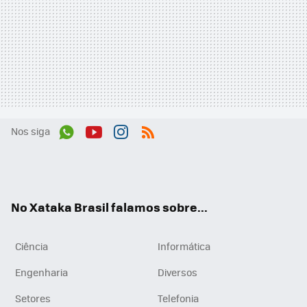
Nos siga
Wh
You
Inst
RSS
ats
tub
agr
App
e
am
No Xataka Brasil falamos sobre...
Ciência
Informática
Engenharia
Diversos
Setores
Telefonia