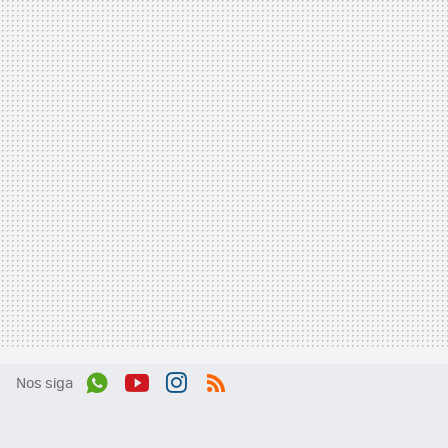
Nos siga
Wh
You
Inst
RSS
ats
tub
agr