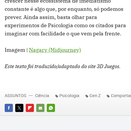
crescer nesse ecossistema de imediatismo
constante é algo que, por enquanto, só podemos
prever. Ainda assim, basta olhar para
experimentos de Psicologia como os citados para
imaginar com facilidade o que vem pela frente.
Imagem |
Nagary (Midjourney)
Este texto foi traduzido/adaptado do site 3D Juegos.
ASSUNTOS
Ciência
Psicologia
Gen Z
Comporta
FACEBOOK
TWITTER
FLIPBOARD
E-
WHATSAPP
MAIL