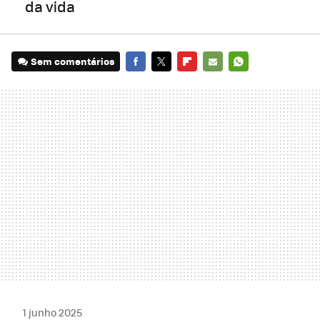
da vida
Sem comentários
FACEBOOK
TWITTER
FLIPBOARD
E-
WHATSAPP
MAIL
1 junho 2025