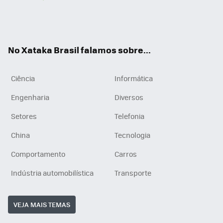
Wh
You
Inst
RSS
ats
tub
agr
App
e
am
No Xataka Brasil falamos sobre...
Ciência
Informática
Engenharia
Diversos
Setores
Telefonia
China
Tecnologia
Comportamento
Carros
Indústria automobilística
Transporte
VEJA MAIS TEMAS