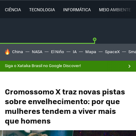
CIÊNCIA
TECNOLOGIA
INFORMÁTICA
MEIO AMBIENTE
TENDÊNCIAS DO DIA
China
NASA
El Niño
IA
Mapa
SpaceX
Sma
Siga o Xataka Brasil no Google Discover!
Cromossomo X traz novas pistas
sobre envelhecimento: por que
mulheres tendem a viver mais
que homens