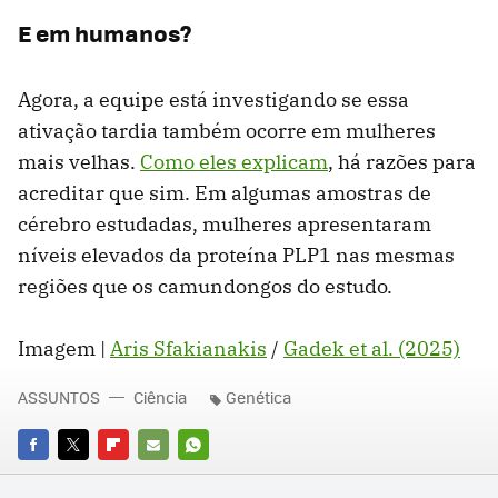
E em humanos?
Agora, a equipe está investigando se essa
ativação tardia também ocorre em mulheres
mais velhas.
Como eles explicam
, há razões para
acreditar que sim. Em algumas amostras de
cérebro estudadas, mulheres apresentaram
níveis elevados da proteína PLP1 nas mesmas
regiões que os camundongos do estudo.
Imagem |
Aris Sfakianakis
/
Gadek et al. (2025)
ASSUNTOS
Ciência
Genética
FACEBOOK
TWITTER
FLIPBOARD
E-
WHATSAPP