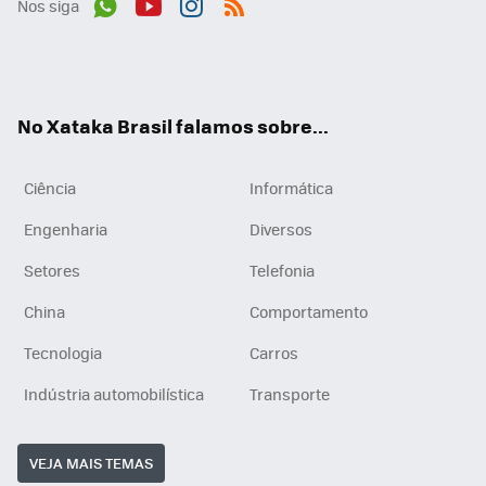
Nos siga
Wh
You
Inst
RSS
ats
tub
agr
App
e
am
No Xataka Brasil falamos sobre...
Ciência
Informática
Engenharia
Diversos
Setores
Telefonia
China
Comportamento
Tecnologia
Carros
Indústria automobilística
Transporte
VEJA MAIS TEMAS