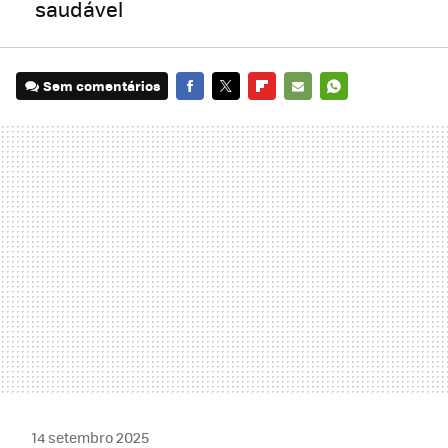
saudável
Sem comentários
FACEBOOK
TWITTER
FLIPBOARD
E-
WHATSAPP
MAIL
14 setembro 2025