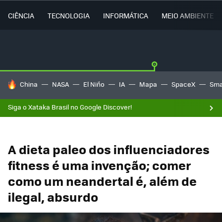
CIÊNCIA
TECNOLOGIA
INFORMÁTICA
MEIO AMBIENTE
TENDÊNCIAS DO DIA
China
NASA
El Niño
IA
Mapa
SpaceX
Sma
Siga o Xataka Brasil no Google Discover!
A dieta paleo dos influenciadores
fitness é uma invenção; comer
como um neandertal é, além de
ilegal, absurdo