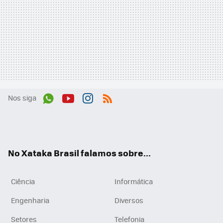
Nos siga
Wh
You
Inst
RSS
ats
tub
agr
App
e
am
No Xataka Brasil falamos sobre...
Ciência
Informática
Engenharia
Diversos
Setores
Telefonia