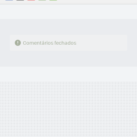
FACEBOOK
TWITTER
FLIPBOARD
E-
WHATSAPP
MAIL
Comentários fechados