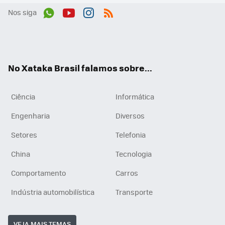
Nos siga
Wh
You
Inst
RSS
ats
tub
agr
App
e
am
No Xataka Brasil falamos sobre...
Ciência
Informática
Engenharia
Diversos
Setores
Telefonia
China
Tecnologia
Comportamento
Carros
Indústria automobilística
Transporte
VEJA MAIS TEMAS