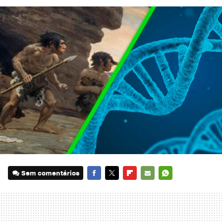
Sem comentários
FACEBOOK
TWITTER
FLIPBOARD
E-
WHATSAPP
MAIL