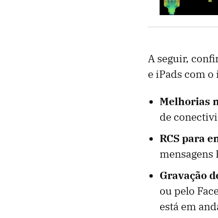
A seguir, conf
e iPads com o 
Melhorias n
de conectivi
RCS para e
mensagens R
Gravação d
ou pelo Fac
está em and