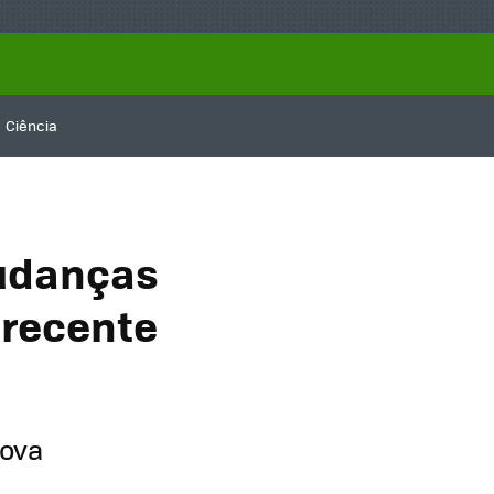
Ciência
mudanças
 recente
nova