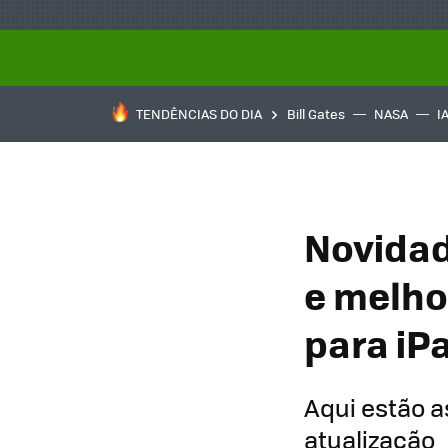
TENDÊNCIAS DO DIA
Bill Gates
NASA
I
Novidad
e melho
para iP
Aqui estão 
atualização