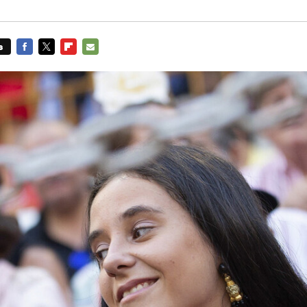
s
FACEBOOK
TWITTER
FLIPBOARD
E-
MAIL