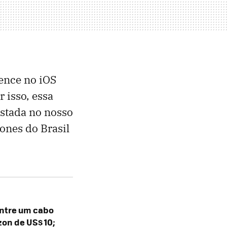
gence no iOS
 isso, essa
estada no nosso
hones do Brasil
 entre um cabo
on de US$ 10;