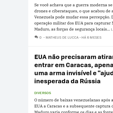
Se você achava que a guerra moderna se
drones e ciberataques, o que acabou de 
Venezuela pode mudar essa percepção. 
operação militar dos EUA para capturar 
Maduro, as forças de segurança locais...
L
COMENTÁRIOS
0
MATHEUS DE LUCCA
HÁ 6 MESES
EUA não precisaram atira
entrar em Caracas, apen
uma arma invisível e "aju
inesperada da Rússia
DIVERSOS
O número de baixas venezuelanas após a
EUA a Caracas e a subsequente captura 
Maduro varia conforme os dias e as font