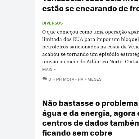
estão se encarando de fr
DIVERSOS
O que começou como uma operação apa
limitada dos EUA para impor um bloquei
petroleiros sancionados na costa da Ven
acabou se tornando um episódio estratég
tensão no meio do Atlântico Norte. O ataq
MAIS »
COMENTÁRIOS
0
PH MOTA
HÁ 7 MESES
Não bastasse o problema
água e da energia, agora 
centros de dados també
ficando sem cobre