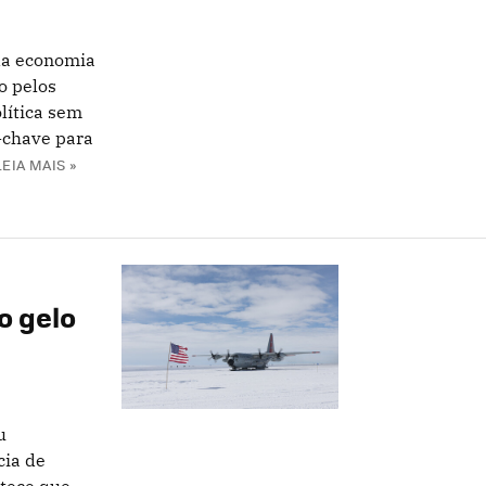
da economia
o pelos
lítica sem
-chave para
LEIA MAIS »
o gelo
u
cia de