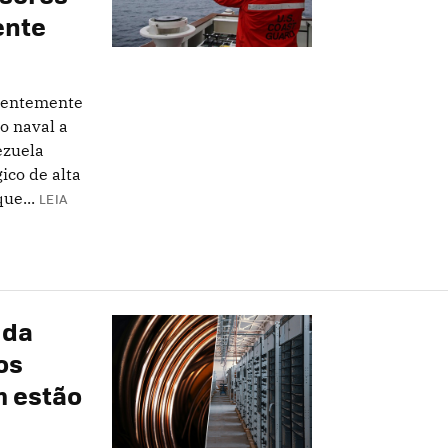
ente
rentemente
o naval a
ezuela
ico de alta
ue...
LEIA
 da
os
m estão