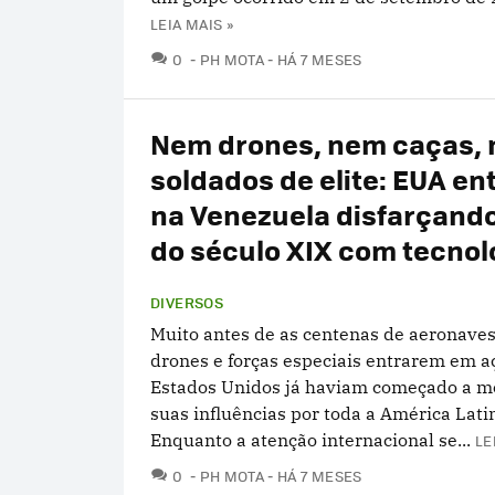
LEIA MAIS »
COMENTÁRIOS
0
PH MOTA
HÁ 7 MESES
Nem drones, nem caças,
soldados de elite: EUA e
na Venezuela disfarçando
do século XIX com tecnol
DIVERSOS
Muito antes de as centenas de aeronaves
drones e forças especiais entrarem em a
Estados Unidos já haviam começado a 
suas influências por toda a América Lati
Enquanto a atenção internacional se...
LE
COMENTÁRIOS
0
PH MOTA
HÁ 7 MESES