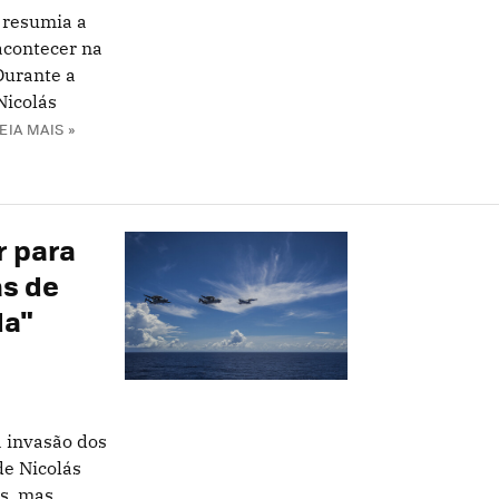
 resumia a
acontecer na
Durante a
Nicolás
EIA MAIS »
r para
as de
da"
 invasão dos
de Nicolás
es, mas