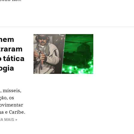
 nem
ntraram
 tática
ogia
, mísseis,
ção, os
movimentar
na e Caribe.
IA MAIS »