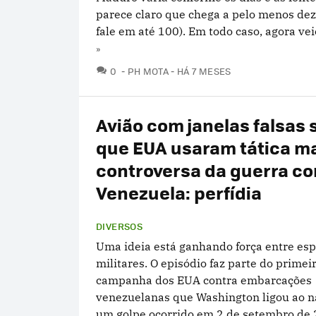
parece claro que chega a pelo menos de
fale em até 100). Em todo caso, agora veio
»
COMENTÁRIOS
0
PH MOTA
HÁ 7 MESES
Avião com janelas falsas
que EUA usaram tática m
controversa da guerra co
Venezuela: perfídia
DIVERSOS
Uma ideia está ganhando força entre esp
militares. O episódio faz parte do primei
campanha dos EUA contra embarcações
venezuelanas que Washington ligou ao na
um golpe ocorrido em 2 de setembro de 2