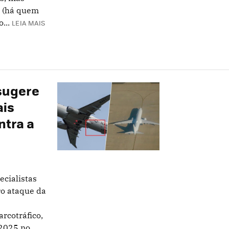
z (há quem
...
LEIA MAIS
 sugere
ais
ntra a
ecialistas
ro ataque da
rcotráfico,
025 no...