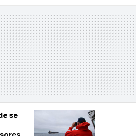
de se
asores