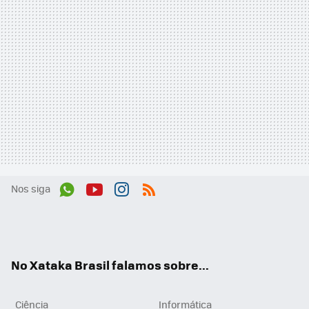
Nos siga
Wh
You
Inst
RSS
ats
tub
agr
App
e
am
No Xataka Brasil falamos sobre...
Ciência
Informática