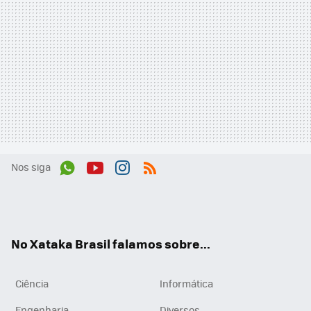
Nos siga
Wh
You
Inst
RSS
ats
tub
agr
App
e
am
No Xataka Brasil falamos sobre...
Ciência
Informática
Engenharia
Diversos