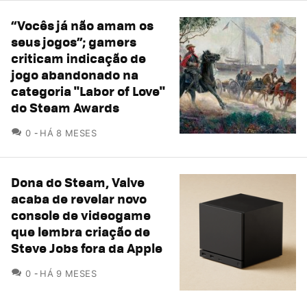
“Vocês já não amam os
seus jogos”; gamers
criticam indicação de
jogo abandonado na
categoria "Labor of Love"
do Steam Awards
COMENTÁRIOS
0
HÁ 8 MESES
Dona do Steam, Valve
acaba de revelar novo
console de videogame
que lembra criação de
Steve Jobs fora da Apple
COMENTÁRIOS
0
HÁ 9 MESES