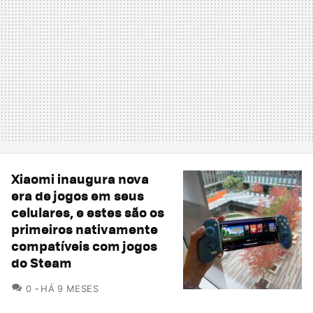
Xiaomi inaugura nova
era de jogos em seus
celulares, e estes são os
primeiros nativamente
compatíveis com jogos
do Steam
COMENTÁRIOS
0
HÁ 9 MESES