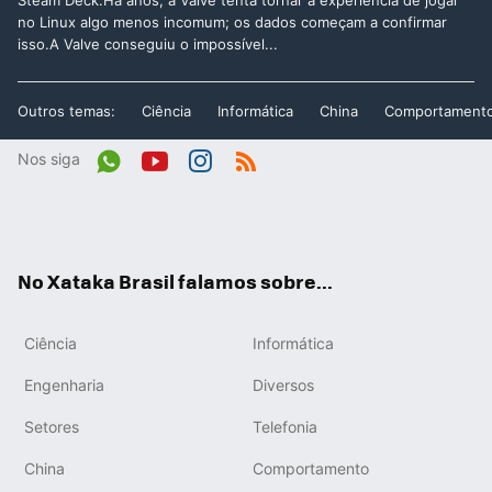
Steam Deck:Há anos, a Valve tenta tornar a experiência de jogar
no Linux algo menos incomum; os dados começam a confirmar
isso.A Valve conseguiu o impossível...
Outros temas:
Ciência
Informática
China
Comportament
Nos siga
Wh
You
Inst
RSS
ats
tub
agr
App
e
am
No Xataka Brasil falamos sobre...
Ciência
Informática
Engenharia
Diversos
Setores
Telefonia
China
Comportamento