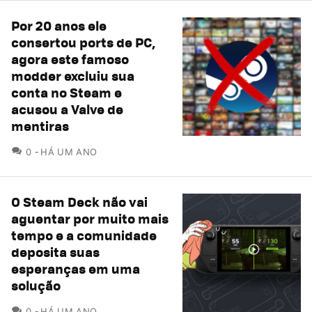
Por 20 anos ele
consertou ports de PC,
agora este famoso
modder excluiu sua
conta no Steam e
acusou a Valve de
mentiras
COMENTÁRIOS
0
HÁ UM ANO
O Steam Deck não vai
aguentar por muito mais
tempo e a comunidade
deposita suas
esperanças em uma
solução
COMENTÁRIOS
0
HÁ UM ANO