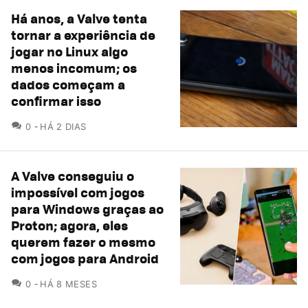
Há anos, a Valve tenta
tornar a experiência de
jogar no Linux algo
menos incomum; os
dados começam a
confirmar isso
COMENTÁRIOS
0
HÁ 2 DIAS
A Valve conseguiu o
impossível com jogos
para Windows graças ao
Proton; agora, eles
querem fazer o mesmo
com jogos para Android
COMENTÁRIOS
0
HÁ 8 MESES