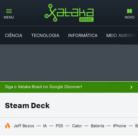
MENU
NOVO
CIÊNCIA
TECNOLOGIA
INFORMÁTICA
MEIO AMBIENT
Siga o Xataka Brasil no Google Discover!
Steam Deck
TENDÊNCIAS DO DIA
Jeff Bezos
IA
PS5
Calor
Bateria
iPhone
B