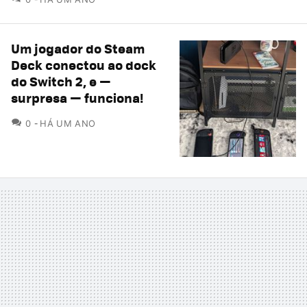
Um jogador do Steam
Deck conectou ao dock
do Switch 2, e —
surpresa — funciona!
COMENTÁRIOS
0
HÁ UM ANO