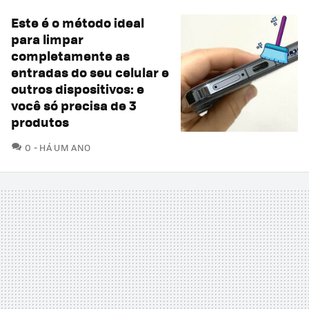
Este é o método ideal
para limpar
completamente as
entradas do seu celular e
outros dispositivos: e
você só precisa de 3
produtos
COMENTÁRIOS
0
HÁ UM ANO