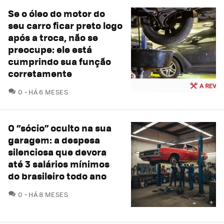
Se o óleo do motor do
seu carro ficar preto logo
após a troca, não se
preocupe: ele está
cumprindo sua função
corretamente
COMENTÁRIOS
0
HÁ 6 MESES
O “sócio” oculto na sua
garagem: a despesa
silenciosa que devora
até 3 salários mínimos
do brasileiro todo ano
COMENTÁRIOS
0
HÁ 8 MESES