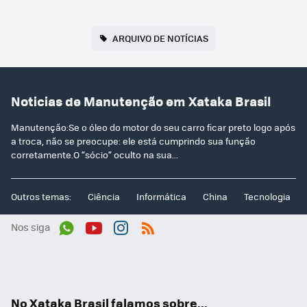
ARQUIVO DE NOTÍCIAS
Noticias de Manutenção em Xataka Brasil
Manutenção:Se o óleo do motor do seu carro ficar preto logo após
a troca, não se preocupe: ele está cumprindo sua função
corretamente.O “sócio” oculto na sua...
Outros temas:
Ciência
Informática
China
Tecnologia
Nos siga
Wh
You
Inst
RSS
ats
tub
agr
App
e
am
No Xataka Brasil falamos sobre...