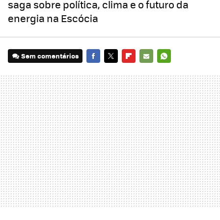
saga sobre política, clima e o futuro da
energia na Escócia
Sem comentários
FACEBOOK
TWITTER
FLIPBOARD
E-
WHATSAPP
MAIL