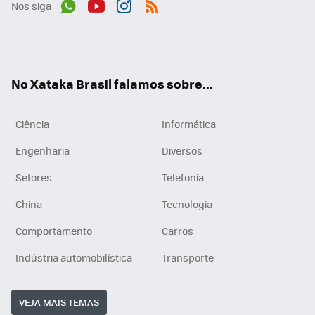
Nos siga
Wh
You
Inst
RSS
ats
tub
agr
App
e
am
No Xataka Brasil falamos sobre...
Ciência
Informática
Engenharia
Diversos
Setores
Telefonia
China
Tecnologia
Comportamento
Carros
Indústria automobilística
Transporte
VEJA MAIS TEMAS