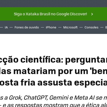
Siga o Xataka Brasil no Google Discover!
IA
Fones de ouvido
iPhone
Microsoft
Consoles
icção científica: pergunt
elas matariam por um 'be
osta fria assusta especia
a Grok, ChatGPT, Gemini e Meta AI se m
 — e as respostas mostram que a ética a