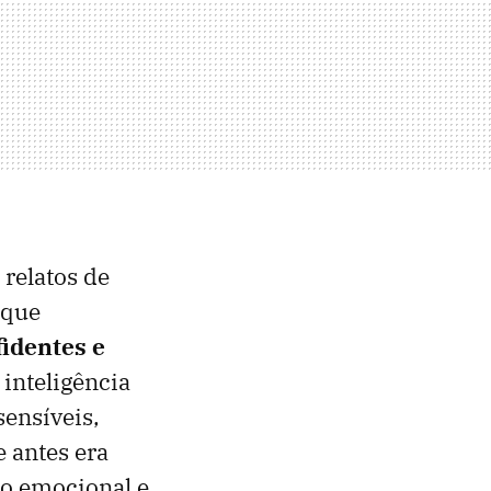
relatos de
 que
identes e
inteligência
sensíveis,
e antes era
do emocional e