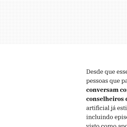
Desde que ess
pessoas que p
conversam com
conselheiros 
artificial já 
incluindo epis
visto como apo