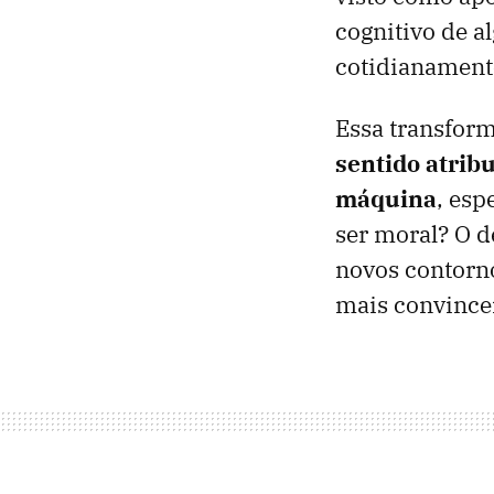
cognitivo de a
cotidianament
Essa transfor
sentido atrib
máquina
, esp
ser moral? O de
novos contorn
mais convince