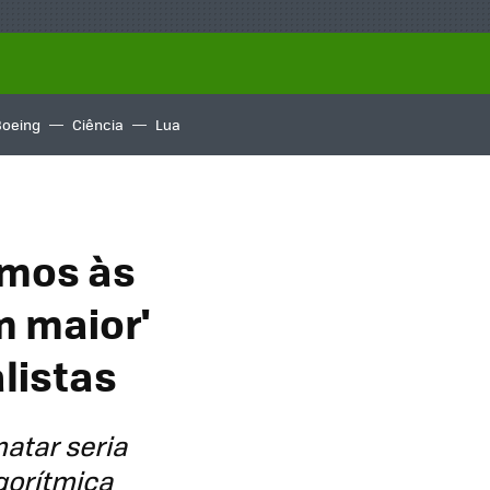
Boeing
Ciência
Lua
amos às
m maior'
listas
atar seria
lgorítmica