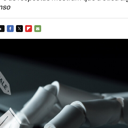
nso
s
FACEBOOK
TWITTER
FLIPBOARD
E-
MAIL