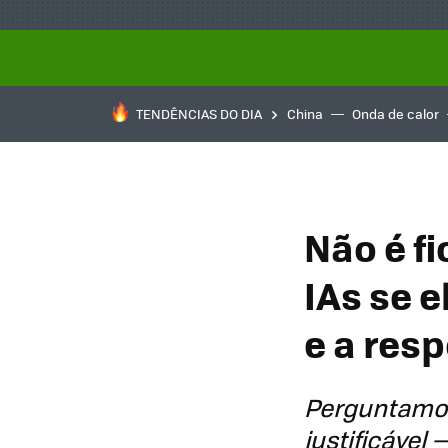
TENDÊNCIAS DO DIA
China
Onda de calor
Não é f
IAs se 
e a resp
Perguntamos 
justificável