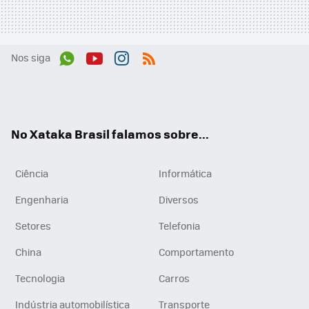
Nos siga
Wh
You
Inst
RSS
ats
tub
agr
App
e
am
No Xataka Brasil falamos sobre...
Ciência
Informática
Engenharia
Diversos
Setores
Telefonia
China
Comportamento
Tecnologia
Carros
Indústria automobilística
Transporte