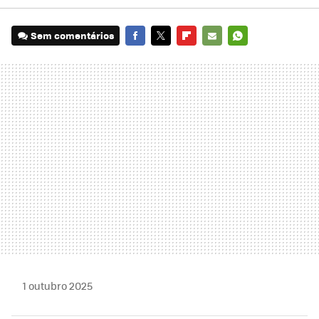
Sem comentários
FACEBOOK
TWITTER
FLIPBOARD
E-
WHATSAPP
MAIL
1 outubro 2025