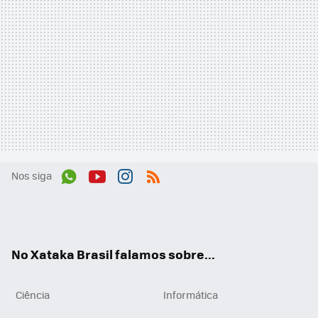
Nos siga
Wh
You
Inst
RSS
ats
tub
agr
App
e
am
No Xataka Brasil falamos sobre...
Ciência
Informática