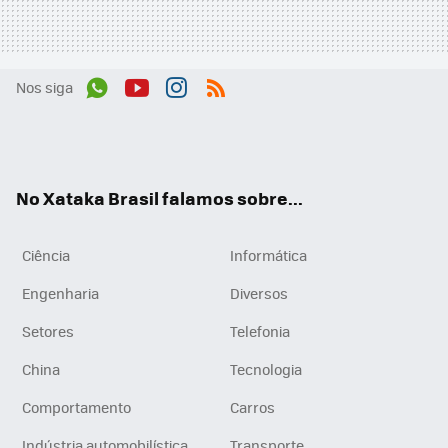
Nos siga
Wh
You
Inst
RSS
ats
tub
agr
App
e
am
No Xataka Brasil falamos sobre...
Ciência
Informática
Engenharia
Diversos
Setores
Telefonia
China
Tecnologia
Comportamento
Carros
Indústria automobilística
Transporte