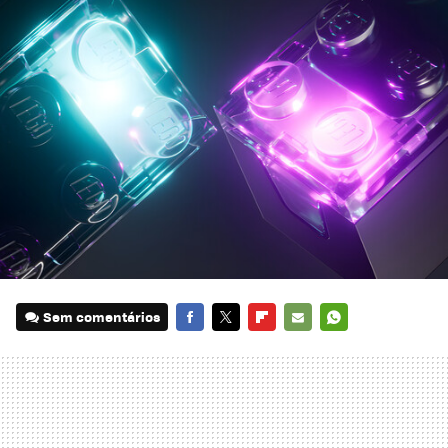
Sem comentários
FACEBOOK
TWITTER
FLIPBOARD
E-
WHATSAPP
MAIL