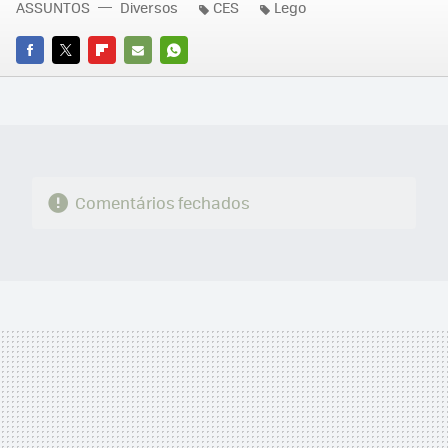
ASSUNTOS
Diversos
CES
Lego
FACEBOOK
TWITTER
FLIPBOARD
E-
WHATSAPP
MAIL
Comentários fechados