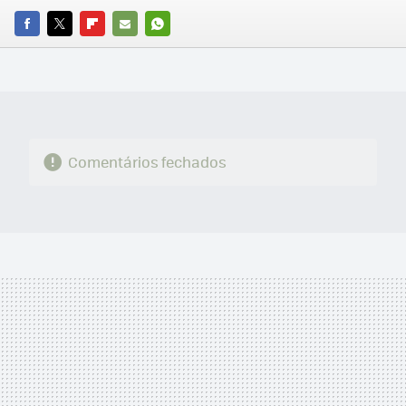
FACEBOOK
TWITTER
FLIPBOARD
E-
WHATSAPP
MAIL
Comentários fechados