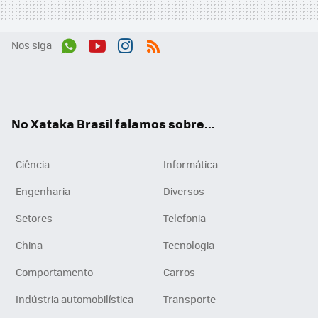
Nos siga
Wh
You
Inst
RSS
ats
tub
agr
App
e
am
No Xataka Brasil falamos sobre...
Ciência
Informática
Engenharia
Diversos
Setores
Telefonia
China
Tecnologia
Comportamento
Carros
Indústria automobilística
Transporte