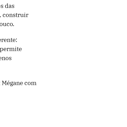
os das
 construir
pouco.
erente:
 permite
enos
lt Mégane com