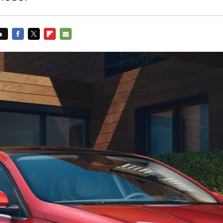
s
FACEBOOK
TWITTER
FLIPBOARD
E-
MAIL