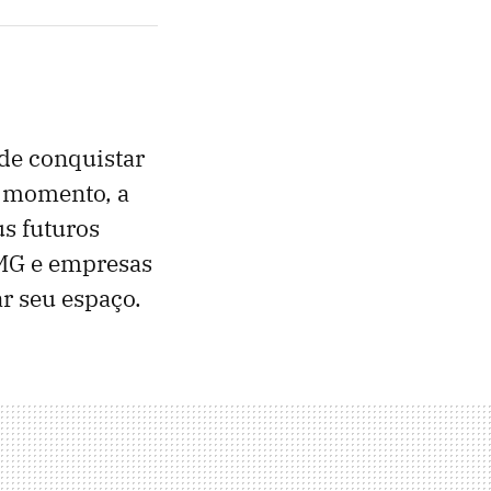
de conquistar
e momento, a
us futuros
MG e empresas
 seu espaço.