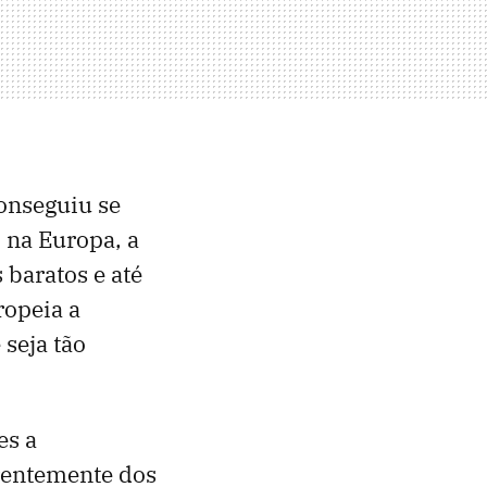
onseguiu se
 na Europa, a
 baratos e até
ropeia a
 seja tão
es a
erentemente dos