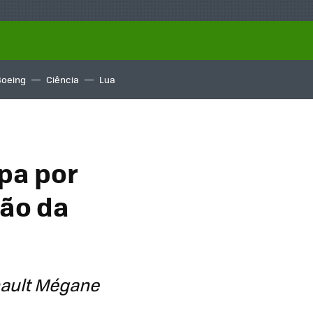
Boeing
Ciência
Lua
opa por
ção da
nault Mégane