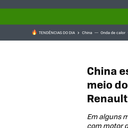
TENDÊNCIAS DO DIA
China
Onda de calor
China e
meio do
Renault:
Em alguns m
com motor d