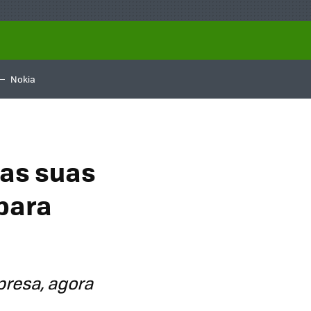
Nokia
das suas
 para
presa, agora