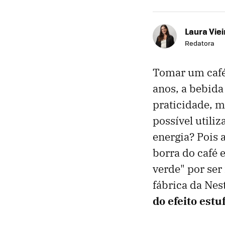
Laura Viei
Redatora
Tomar um caféz
anos, a bebid
praticidade, m
possível utili
energia? Pois 
borra do café
verde" por ser 
fábrica da Nes
do efeito estu