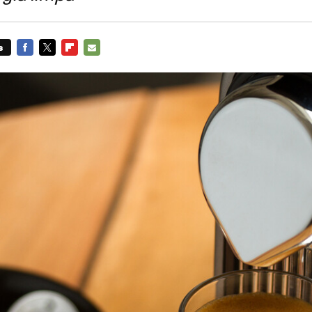
s
FACEBOOK
TWITTER
FLIPBOARD
E-
MAIL