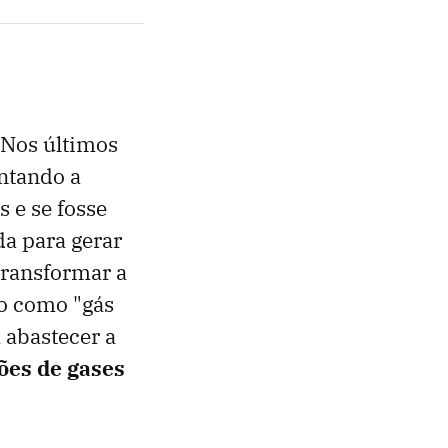
 Nos últimos
ntando a
 e se fosse
da para gerar
transformar a
o como "gás
a abastecer a
ões de gases