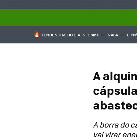
TENDÊNCIAS DO DIA
China
NASA
El Ni
A alqui
cápsula
abastec
A borra do c
vai virar ene