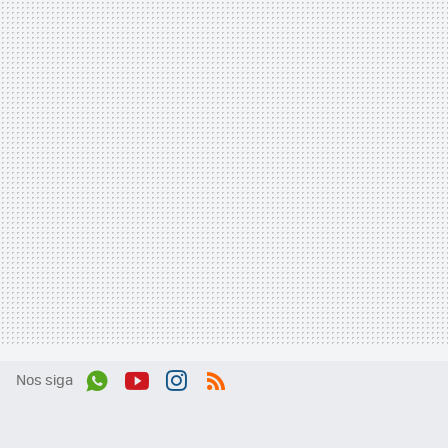
Nos siga
Wh
You
Inst
RSS
ats
tub
agr