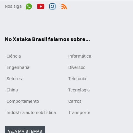
Nos siga
Wh
You
Inst
RSS
ats
tub
agr
App
e
am
No Xataka Brasil falamos sobre...
Ciência
Informática
Engenharia
Diversos
Setores
Telefonia
China
Tecnologia
Comportamento
Carros
Indústria automobilística
Transporte
VEJA MAIS TEMAS