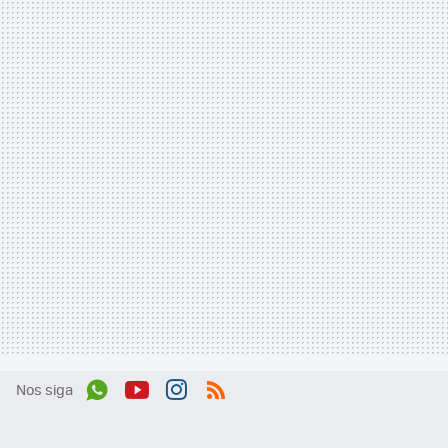
Nos siga
Wh
You
Inst
RSS