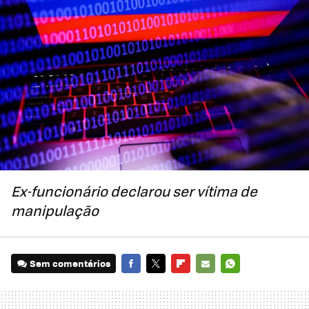
Ex-funcionário declarou ser vítima de
manipulação
Sem comentários
FACEBOOK
TWITTER
FLIPBOARD
E-
WHATSAPP
MAIL