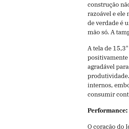
construção não
razoável e ele
de verdade é 
mão só. A tampa
A tela de 15,
positivamente 
agradável para
produtividade.
internos, embor
consumir cont
Performance:
O coração do 