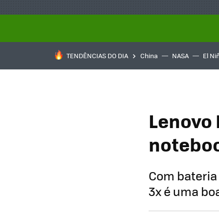
TENDÊNCIAS DO DIA
China
NASA
El Ni
Lenovo 
noteboo
Com bateria 
3x é uma boa