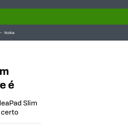
Nokia
um
e é
IdeaPad Slim
 certo