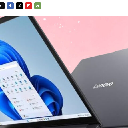
s
FACEBOOK
TWITTER
FLIPBOARD
E-
MAIL