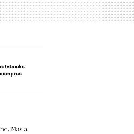
 notebooks
e compras
lho. Mas a