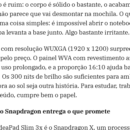
 é ruim: o corpo é sólido o bastante, o acaba
 não parece que vai desmontar na mochila. O
uma coisa simples: é impossível abrir o note
 levanta a base junto. Algo bastante irritante.
3" com resolução WUXGA (1920 x 1200) surpr
pelo preço. O painel WVA com revestimento an
 uso prolongado, e a proporção 16:10 ajuda b
 Os 300 nits de brilho são suficientes para a
a ao sol seja outra história. Para estudar, tra
eúdo, cumpre bem o papel.
 o Snapdragon entrega o que promete
IdeaPad Slim 3x é o Snapdragon X, um proces