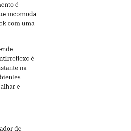
mento é
 que incomoda
book com uma
eende
tirreflexo é
astante na
mbientes
balhar e
sador de