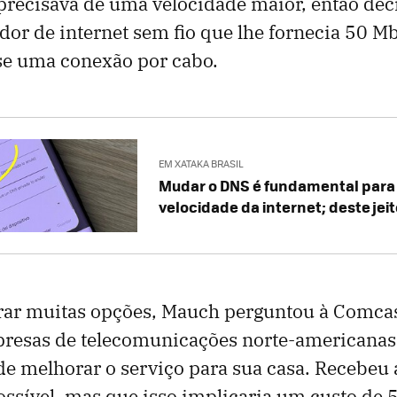
precisava de uma velocidade maior, então de
or de internet sem fio que lhe fornecia 50 
se uma conexão por cabo.
EM XATAKA BRASIL
Mudar o DNS é fundamental para
velocidade da internet; deste jeit
rar muitas opções, Mauch perguntou à Comca
presas de telecomunicações norte-americanas,
de melhorar o serviço para sua casa. Recebeu 
ossível, mas que isso implicaria um custo de 