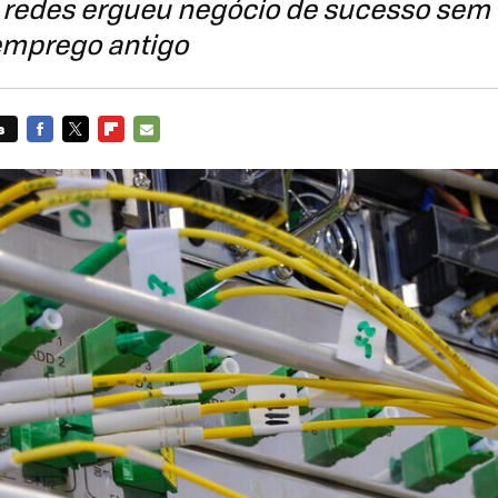
 redes ergueu negócio de sucesso sem 
mprego antigo
s
FACEBOOK
TWITTER
FLIPBOARD
E-
MAIL