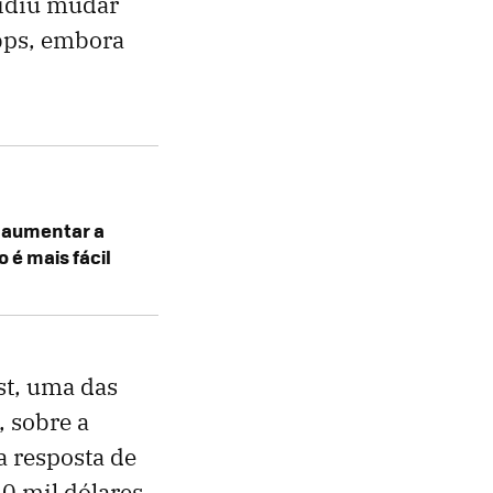
cidiu mudar
Mbps, embora
 aumentar a
o é mais fácil
st, uma das
 sobre a
a resposta de
50 mil dólares