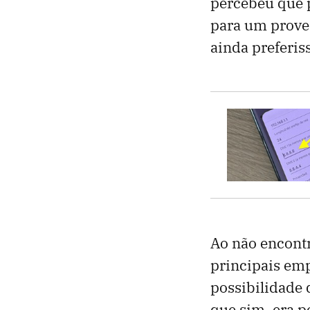
percebeu que 
para um proved
ainda preferis
Ao não encont
principais em
possibilidade 
que sim, era p