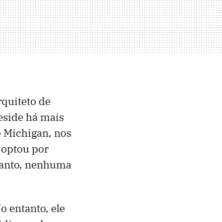
rquiteto de
side há mais
e Michigan, nos
 optou por
ntanto, nenhuma
o entanto, ele