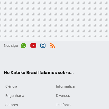
Nos siga
Wh
You
Inst
RSS
ats
tub
agr
App
e
am
No Xataka Brasil falamos sobre...
Ciência
Informática
Engenharia
Diversos
Setores
Telefonia