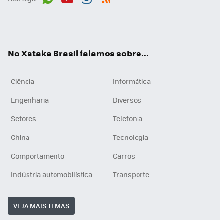
Wh
You
Inst
RSS
ats
tub
agr
App
e
am
No Xataka Brasil falamos sobre...
Ciência
Informática
Engenharia
Diversos
Setores
Telefonia
China
Tecnologia
Comportamento
Carros
Indústria automobilística
Transporte
VEJA MAIS TEMAS