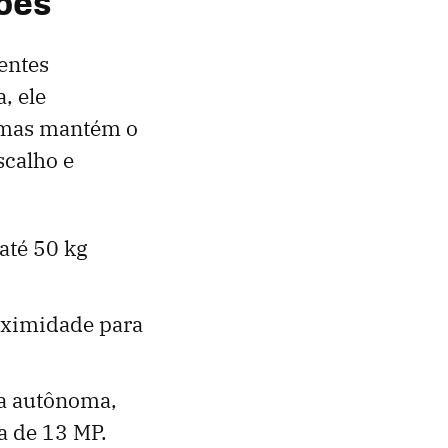
ções
entes
, ele
, mas mantém o
scalho e
até 50 kg
oximidade para
ma autônoma,
a de 13 MP.