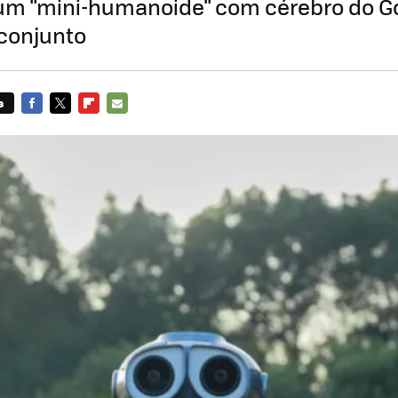
 um "mini-humanoide" com cérebro do G
conjunto
s
FACEBOOK
TWITTER
FLIPBOARD
E-
MAIL