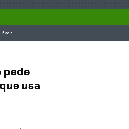
Ciência
o pede
 que usa