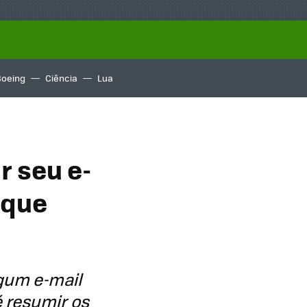
Boeing
Ciência
Lua
r seu e-
 que
lgum e-mail
é resumir os