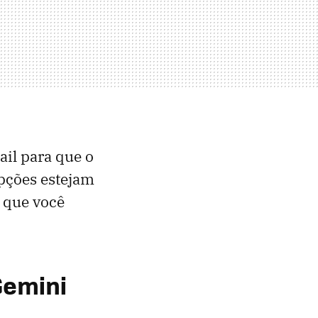
il para que o
opções estejam
o que você
Gemini