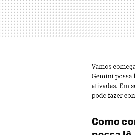
Vamos começar
Gemini possa l
ativadas. Em s
pode fazer com
Como con
possa lê-