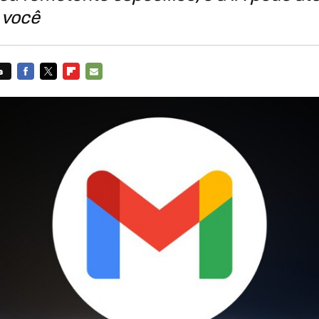
 você
s
FACEBOOK
TWITTER
FLIPBOARD
E-
MAIL