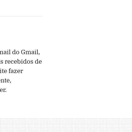
mail do Gmail,
ls recebidos de
te fazer
nte,
er.