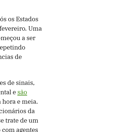
ós os Estados
 fevereiro. Uma
omeçou a ser
repetindo
ncias de
s de sinais,
ntal e
são
hora e meia.
cionários da
e trate de um
o com agentes