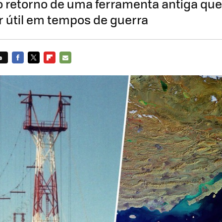
o retorno de uma ferramenta antiga qu
r útil em tempos de guerra
s
FACEBOOK
TWITTER
FLIPBOARD
E-
MAIL