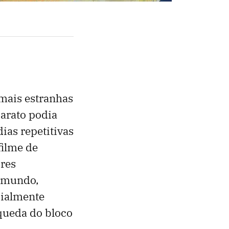
 mais estranhas
arato podia
ias repetitivas
filme de
res
o mundo,
cialmente
queda do bloco