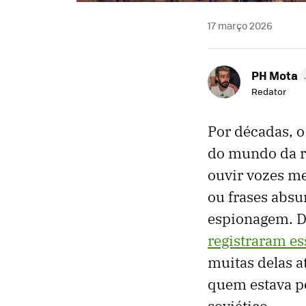
17 março 2026
PH Mota
Redator
Por décadas, o
do mundo da r
ouvir vozes me
ou frases absu
espionagem. D
registraram es
muitas delas 
quem estava p
soviético.