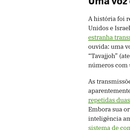
Uma voz 
A história foi 
Unidos e Israe
estranha tran
ouvida: uma vo
“Tavajjoh” (at
números com 
As transmissõe
aparentemente
repetidas duas
Embora sua or
inteligência a
sistema de co