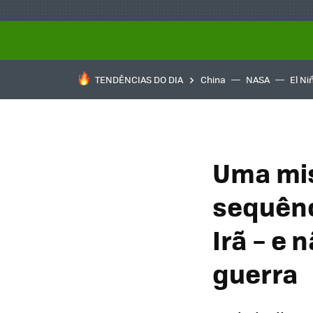
TENDÊNCIAS DO DIA
China
NASA
El Ni
Uma mis
sequênc
Irã – e 
guerra