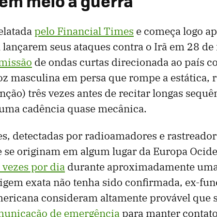
em meio à guerra
relatada
pelo Financial Times
e começa logo ap
l lançarem seus ataques contra o Irã em 28 de
smissão
de ondas curtas direcionada ao país c
z masculina em persa que rompe a estática, 
enção) três vezes antes de recitar longas sequê
uma cadência quase mecânica.
s, detectadas por radioamadores e rastreadore
 se originam em algum lugar da Europa Ocide
 vezes por dia
durante aproximadamente uma 
igem exata não tenha sido confirmada, ex-fun
mericana consideram altamente provável que s
municação de emergência
para manter contat