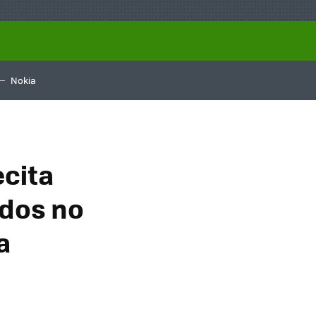
Nokia
ecita
ados no
a