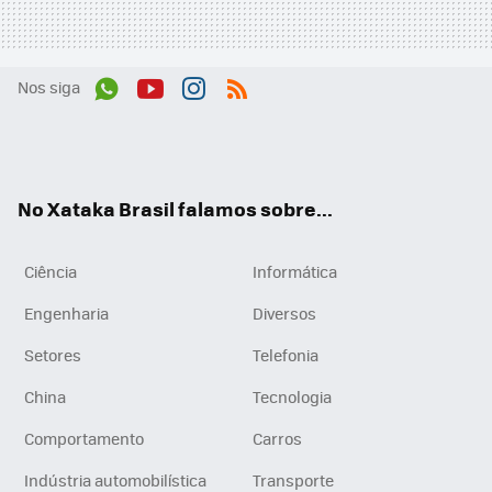
Nos siga
Wh
You
Inst
RSS
ats
tub
agr
App
e
am
No Xataka Brasil falamos sobre...
Ciência
Informática
Engenharia
Diversos
Setores
Telefonia
China
Tecnologia
Comportamento
Carros
Indústria automobilística
Transporte