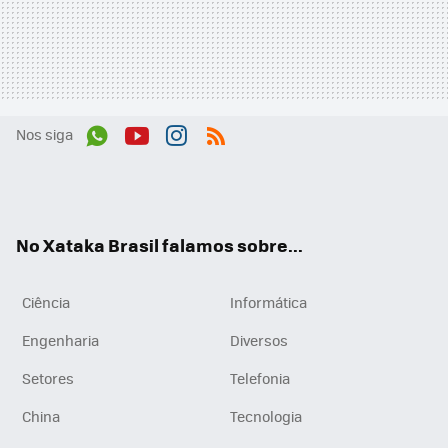
Nos siga
Wh
You
Inst
RSS
ats
tub
agr
App
e
am
No Xataka Brasil falamos sobre...
Ciência
Informática
Engenharia
Diversos
Setores
Telefonia
China
Tecnologia