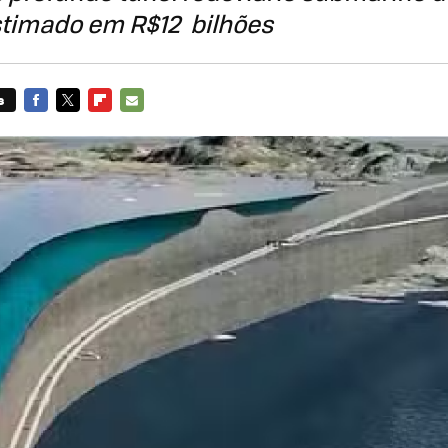
stimado em
R$12 bilhões
s
FACEBOOK
TWITTER
FLIPBOARD
E-
MAIL