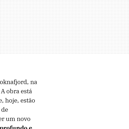
Boknafjord, na
. A obra está
, hoje, estão
 de
cer um novo
 profundo e