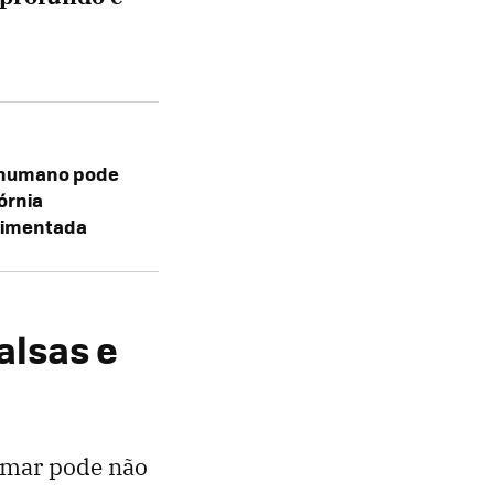
 humano pode
órnia
vimentada
alsas e
o mar pode não