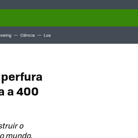
Boeing
Ciência
Lua
 perfura
a a 400
truir o
do mundo,