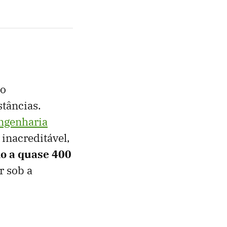
ão
tâncias.
ngenharia
inacreditável,
do a quase 400
r sob a