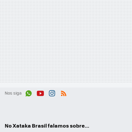
Nos siga
Wh
You
Inst
RSS
ats
tub
agr
App
e
am
No Xataka Brasil falamos sobre...