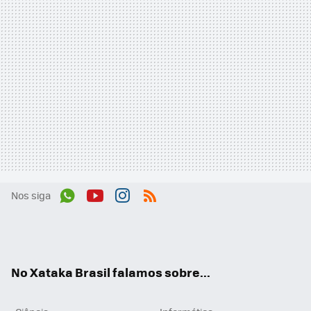
Nos siga
Wh
You
Inst
RSS
ats
tub
agr
App
e
am
No Xataka Brasil falamos sobre...