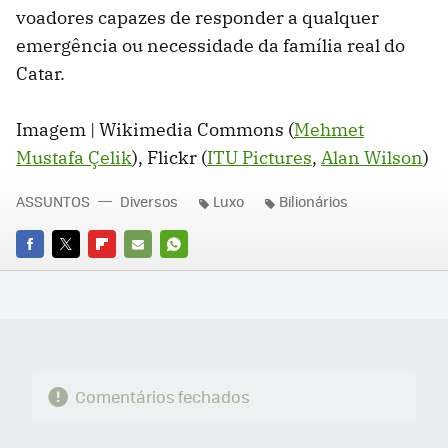
voadores capazes de responder a qualquer
emergência ou necessidade da família real do
Catar.
Imagem | Wikimedia Commons (
Mehmet
Mustafa Çelik
), Flickr (
ITU Pictures
,
Alan Wilson
)
ASSUNTOS
Diversos
Luxo
Bilionários
FACEBOOK
TWITTER
FLIPBOARD
E-
WHATSAPP
MAIL
Comentários fechados